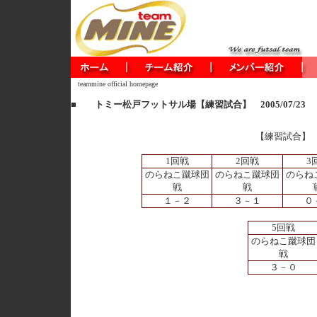
teammine official homepage
■ トミー松戸フットサル場【練習試合】 2005/07/23
【練習試合】
1回戦
2回戦
3
のらねこ蹴球団
のらねこ蹴球団
のらね
戦
戦
１－２
３－１
０
5回戦
のらねこ蹴球団
戦
３－０