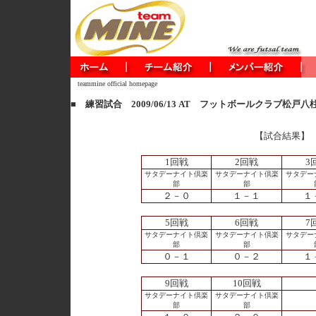
teammine official homepage
■ 練習試合 2009/06/13 AT フットボールクラブ松戸八
【試合結果】
1回戦
2回戦
3
サタデーナイト倶楽
サタデーナイト倶楽
サタデー
部
部
２－０
１－１
１
5回戦
6回戦
7
サタデーナイト倶楽
サタデーナイト倶楽
サタデー
部
部
０－１
０－２
１
9回戦
10回戦
サタデーナイト倶楽
サタデーナイト倶楽
部
部